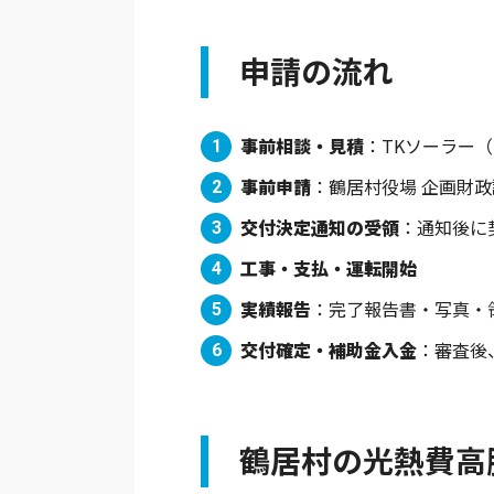
申請の流れ
事前相談・見積
：TKソーラー
事前申請
：鶴居村役場 企画財
交付決定通知の受領
：通知後に
工事・支払・運転開始
実績報告
：完了報告書・写真・
交付確定・補助金入金
：審査後
鶴居村の光熱費高