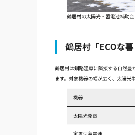
鶴居村の太陽光・蓄電池補助金 
鶴居村「ECOな
鶴居村は釧路湿原に隣接する自然豊
ます。対象機器の幅が広く、太陽光単
機器
太陽光発電
定置型蓄電池