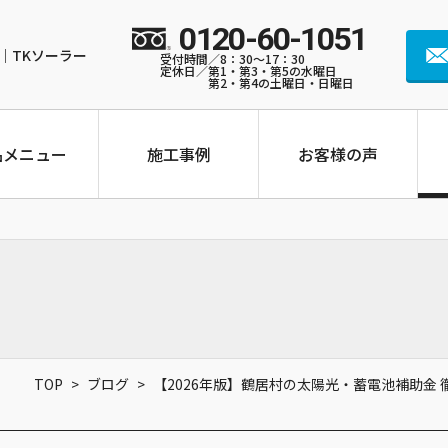
0120-60-1051
｜TKソーラー
受付時間／8：30～17：30
定休日／第1・第3・第5の水曜日
第2・第4の土曜日・日曜日
品メニュー
施工事例
お客様の声
TOP
>
ブログ
>
【2026年版】鶴居村の太陽光・蓄電池補助金
SHARP JH-WB2021
長州産業 Smart PV mul