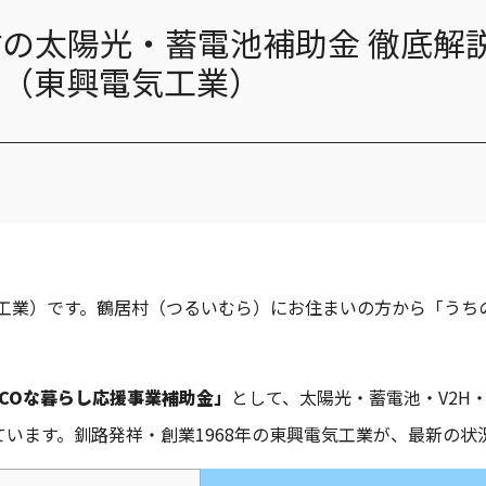
ニチコン ES-T3MCK
村の太陽光・蓄電池補助金 徹底解
Tesla Powerwall 2
ー（東興電気工業）
ポート
Panasonic HE-FPU3
Panasonic HE-LS37L
気工業）です。鶴居村（つるいむら）にお住まいの方から「うち
コロナ CHP-37NZ1K
。
コロナ CHP-37AZ1K-2
ECOな暮らし応援事業補助金」
として、太陽光・蓄電池・V2H
います。釧路発祥・創業1968年の東興電気工業が、最新の状