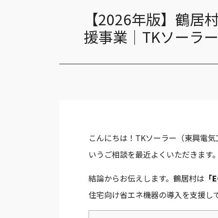
長州産業 CS-340B81
【2026年版】鶴居
長州産業 CS-348G81
援事業｜TKソーラ
V2H・ソーラーカー
長州産業 スマートPVエボ
ニチコン EVパワーステーション
こんにちは！TKソーラー（東興電
SHARP EV用コンバータ JH-WE2301
いうご相談を最近よくいただきます
TK PORT
結論からお伝えします。鶴居村は
「
住宅向け省エネ機器の導入を支援して