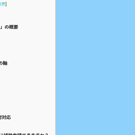
表示
]
金」の概要
の軸
村対応