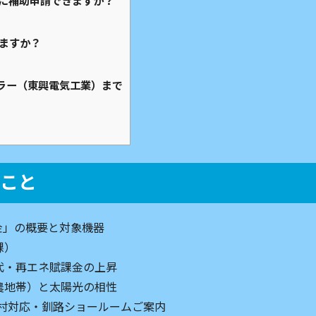
同時に補助申請できますか？
りますか？
ーラー（東興電気工業）まで
ること
金」の概要と対象機器
課）
代・再エネ賦課金の上昇
農地帯）と太陽光の相性
居村対応・釧路ショールームご案内