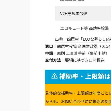
V2H充放電設備
エコキュート等 高効率給湯
出典：鶴居村「ECOな暮らし
窓口
：鶴居村役場 企画財政課（0154-6
申請
：原則 工事着手前（事前申請）
交付方法
：要綱に基づき口座振込
⚠️ 補助率・上限額
具体的な補助率・上限額は年度ごと
からも、お問い合わせ時に最新の制