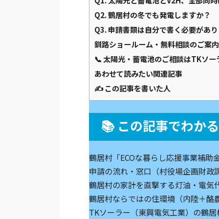
Q1. 太陽光と蓄電池とV2H、全部
Q2. 鶴居村の冬でも発電しますか？
Q3. 申請書類は自分で書く必要があ
釧路ショールーム・無料相談のご案内
📞 太陽光・蓄電池のご相談はTKソ
あわせて読みたい関連記事
✍️ この記事を書いた人
📚 この記事でわか
鶴居村「ECOな暮らし応援事業補助
申請の流れ・窓口（村役場企画財政
鶴居村の家計を直撃する灯油・電気
鶴居村ならではの住環境（内陸＋酪
TKソーラー（東興電気工業）の鶴